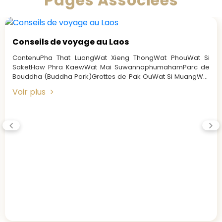
Pages Associées
Conseils de voyage au Laos
ContenuPha That LuangWat Xieng ThongWat PhouWat Si
SaketHaw Phra KaewWat Mai SuwannaphumahamParc de
Bouddha (Buddha Park)Grottes de Pak OuWat Si MuangWat
AhamWat Long KhounWat Ong...
Voir plus