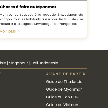
Choses à faire au Myanmar
Montrez du respect à la pagode Shwedagon de
Yangon Pour les habitants aussi pour les touristes, se
recueillir à la pagode Shwedagon de Yangon est...
Voir plus
ie | Singapour | Bali-Indonésie
E
AVANT DE PARTIR
Guide de Thaïlande
Guide de Myanmar
Guide du Lao PDR
Guide du Vietnam