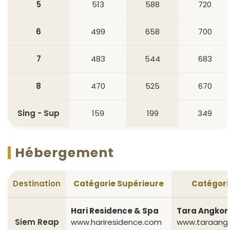
5
513
588
720
6
499
658
700
7
483
544
683
8
470
525
670
Sing - Sup
159
199
349
Hébergement
Destination
Catégorie Supérieure
Catégori
Hari Residence & Spa
Tara Angkor 
Siem Reap
www.hariresidence.com
www.taraangk