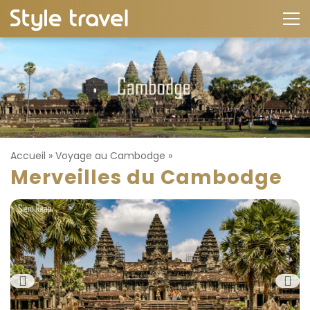
Accueil
»
Voyage au Cambodge
»
Merveilles du Cambodge