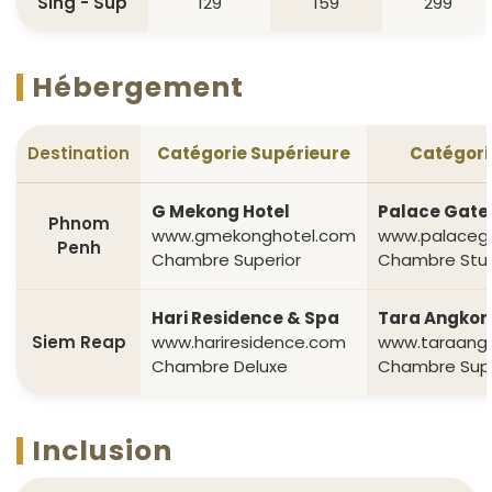
Sing - Sup
129
159
299
Hébergement
Destination
Catégorie Supérieure
Catégori
G Mekong Hotel
Palace Gate
Phnom
www.gmekonghotel.com
www.palaceg
Penh
Chambre Superior
Chambre Stu
Hari Residence & Spa
Tara Angkor 
Siem Reap
www.hariresidence.com
www.taraangk
Chambre Deluxe
Chambre Supe
Inclusion