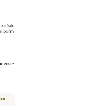
0e siècle
ri parmi
ar vous-
uxe