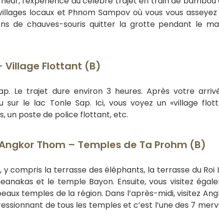
neur, l'expérience du célèbre trajet en train de bambou 
 villages locaux et Phnom Sampov où vous vous asseyez
ns de chauves-souris quitter la grotte pendant le ma
illage Flottant (B)
p. Le trajet dure environ 3 heures. Après votre arriv
 sur le lac Tonle Sap. Ici, vous voyez un «village flot
 un poste de police flottant, etc.
 Angkor Thom – Temples de Ta Prohm (B)
 y compris la terrasse des éléphants, la terrasse du Roi 
meanakas et le temple Bayon. Ensuite, vous visitez égal
eaux temples de la région. Dans l’après-midi, visitez An
mpressionnant de tous les temples et c’est l’une des 7 merv