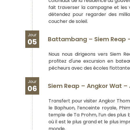
coloniaux de la résidence du gouver
fait traverser la campagne et les
détendez pour regarder des millio
coucher de soleil.
Jour
Battambang – Siem Reap – V
05
Nous nous dirigeons vers Siem Rea
profitez d'une excursion en bateau
pêcheurs avec des écoles flottantes,
Jour
Siem Reap – Angkor Wat –
06
Transfert pour visiter Angkor Thom,
le Baphuon, l’enceinte royale, Phi
temple de Ta Prohm, l’un des plus b
où il est le plus grand et le plus i
monde.