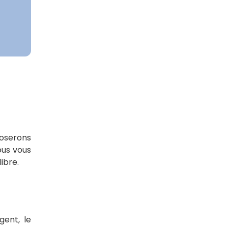
poserons
ous vous
ibre.
gent, le