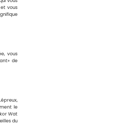
qui vous
 et vous
gnifique
ée, vous
tant» de
Lépreux,
ement le
gkor Wat
eilles du