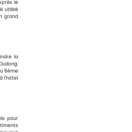
Après le
 utilisé
un grand
indre la
'Oudong.
 du 8ème
 l'hôtel
ale pour
âtiments