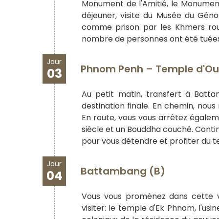
Monument de l'Amitié, le Monument
déjeuner, visite du Musée du Génoc
comme prison par les Khmers rouge
nombre de personnes ont été tuées
Jour
Phnom Penh – Temple d'O
03
Au petit matin, transfert à Batta
destination finale. En chemin, nou
En route, vous vous arrêtez égale
siècle et un Bouddha couché. Conti
pour vous détendre et profiter du t
Jour
Battambang (B)
04
Vous vous promènez dans cette vil
visiter: le temple d'Ek Phnom, l'usi