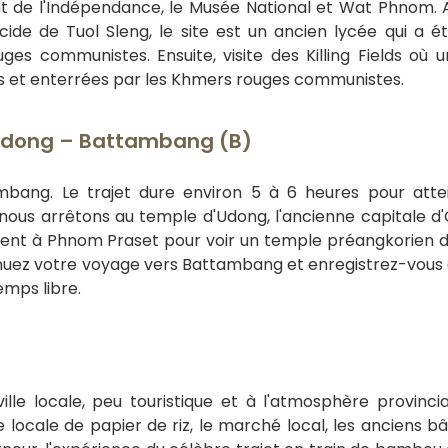
 de l'Indépendance, le Musée National et Wat Phnom. 
ide de Tuol Sleng, le site est un ancien lycée qui a été
s communistes. Ensuite, visite des Killing Fields où 
 et enterrées par les Khmers rouges communistes.
udong – Battambang (B)
mbang. Le trajet dure environ 5 à 6 heures pour atte
s nous arrêtons au temple d'Udong, l'ancienne capitale d
ment à Phnom Praset pour voir un temple préangkorien
nuez votre voyage vers Battambang et enregistrez-vous à
emps libre.
le locale, peu touristique et à l'atmosphère provinci
ne locale de papier de riz, le marché local, les anciens b