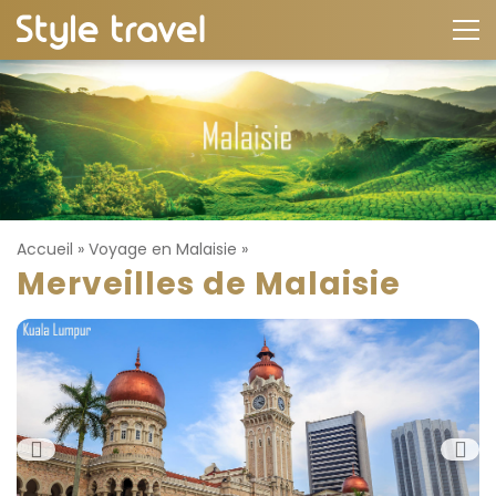
Accueil
»
Voyage en Malaisie
»
Merveilles de Malaisie