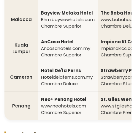
Bayview Melaka Hotel
The Baba Ho
Malacca
Bhm.bayviewhotels.com
www.babahou
Chambre Superior
Chambre Delu
AnCasa Hotel
Impiana KLC
Kuala
Ancasahotels.com.my
Impianaklcc.
Lumpur
Chambre Superior
Chambre Supe
Hotel De'la Ferns
Strawberry P
Cameron
Hoteldelaferns.com.my
Strawberrypar
Chambre Deluxe
Chambre Stud
Neo+ Penang Hotel
St. Giles Wem
Penang
www.neohotels.com
www.stgilesho
Chambre Superior
Chambre Prem