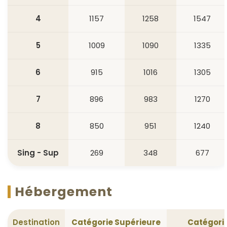
4
1157
1258
1547
5
1009
1090
1335
6
915
1016
1305
7
896
983
1270
8
850
951
1240
Sing - Sup
269
348
677
Hébergement
Destination
Catégorie Supérieure
Catégori