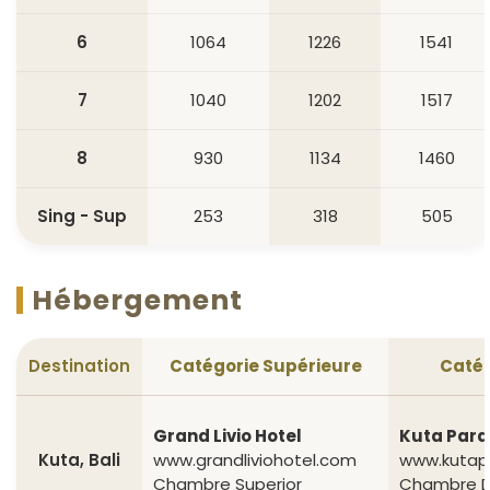
6
1064
1226
1541
7
1040
1202
1517
8
930
1134
1460
Sing - Sup
253
318
505
Hébergement
Destination
Catégorie Supérieure
Catég
Grand Livio Hotel
Kuta Para
Kuta, Bali
www.grandliviohotel.com
www.kutap
Chambre Superior
Chambre D