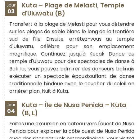
Kuta – Plage de Melasti, Temple
Jour
03
d'Uluwatu (B)
Transfert à la plage de Melasti pour vous détendre
sur les plages de sable blanc le long de la frontière
sud de l'île. Ensuite, arrêtez-vous au temple
d'Uluwatu, célèbre pour son emplacement
magnifique. Continuez jusqu'à Kecak Dance au
temple d'Uluwatu pour des spectacles de danse à
Bali. Ici, vous pouvez admirer des danseurs balinais
exécuter un spectacle époustouflant de danse
traditionnelle hindoue avec le coucher du soleil en
arrière-plan. Nuit à Kuta.
Kuta – Île de Nusa Penida – Kuta
Jour
04
(B, L)
Faites une excursion en bateau vers l'ouest de Nusa
Penida pour explorer la côte ouest de Nusa Penida
avec des sites naturels extraordinaires. Vous visitez