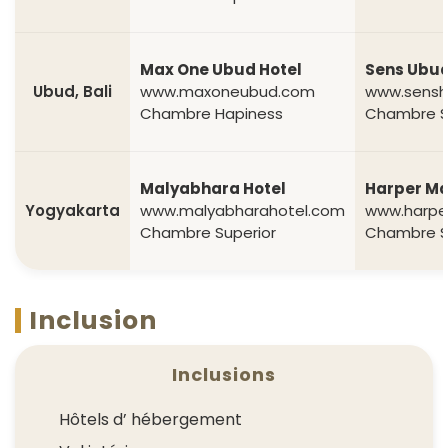
Max One Ubud Hotel
Sens Ubud
Ubud, Bali
www.maxoneubud.com
www.sensh
Chambre Hapiness
Chambre S
Malyabhara Hotel
Harper Ma
Yogyakarta
www.malyabharahotel.com
www.harpe
Chambre Superior
Chambre S
Inclusion
Inclusions
Hôtels d’ hébergement