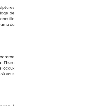
ulptures
llage de
anquille
orama du
le comme
u'à Tham
s locaux
 où vous