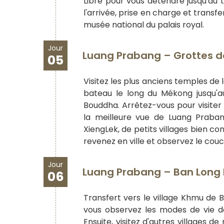
Libre pour vous détendre jusqu'au 
l'arrivée, prise en charge et transf
musée national du palais royal.
Jour
Luang Prabang – Grottes de
05
Visitez les plus anciens temples de 
bateau le long du Mékong jusqu'a
Bouddha. Arrêtez-vous pour visiter
la meilleure vue de Luang Praban
XiengLek, de petits villages bien con
revenez en ville et observez le cou
Jour
Luang Prabang – Ban Long L
06
Transfert vers le village Khmu de 
vous observez les modes de vie de
Ensuite, visitez d'autres villages 