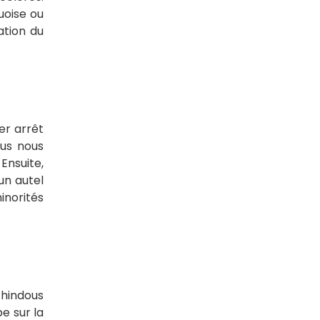
uoise ou
ation du
er arrêt
ous nous
Ensuite,
un autel
inorités
 hindous
e sur la