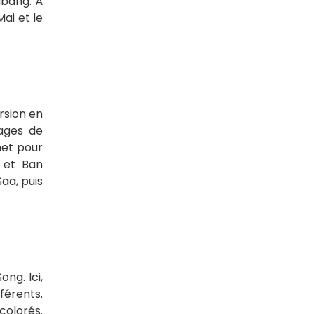
abang. À
ai et le
rsion en
mages de
het pour
g et Ban
Saa, puis
ng. Ici,
férents.
colorés.