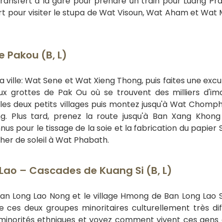
transfert à la gare pour prendre un train pour Luang Pr
ert pour visiter le stupa de Wat Visoun, Wat Aham et Wat M
 Pakou (B, L)
la ville: Wat Sene et Wat Xieng Thong, puis faites une excu
ux grottes de Pak Ou où se trouvent des milliers d'i
 les deux petits villages puis montez jusqu'à Wat Chomp
g. Plus tard, prenez la route jusqu'à Ban Xang Khon
nus pour le tissage de la soie et la fabrication du papier 
cher de soleil à Wat Phabath.
ao – Cascades de Kuang Si (B, L)
Ban Long Lao Nong et le village Hmong de Ban Long Lao So
 ces deux groupes minoritaires culturellement très dif
de minorités ethniques et voyez comment vivent ces gens 