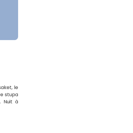
saket, le
re stupa
 Nuit à